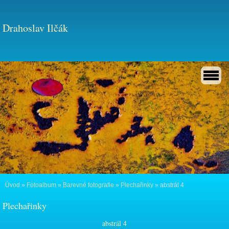
Drahoslav Ilčák
Úvod
»
Fotoalbum
»
Barevné fotografie
»
Plechařinky
»
abstrál 4
Plechařinky
abstrál 4