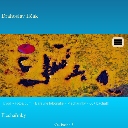
Drahoslav Ilčák
Úvod
»
Fotoalbum
»
Barevné fotografie
»
Plechařinky
»
60+ bacha!!!
Plechařinky
60+ bacha!!!