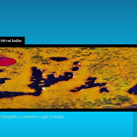
štěvní kniha
 fotografie
»
Ledovice
»
zajíc a nezajíc