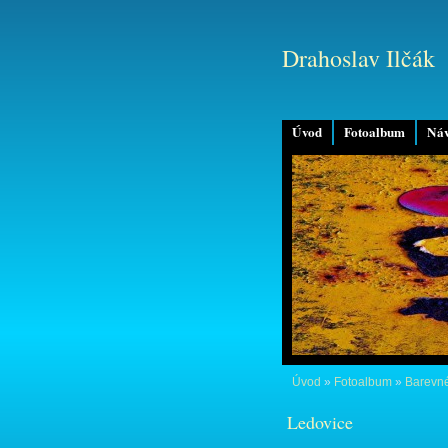
Drahoslav Ilčák
Úvod
Fotoalbum
Náv
Úvod
»
Fotoalbum
»
Barevné
Ledovice