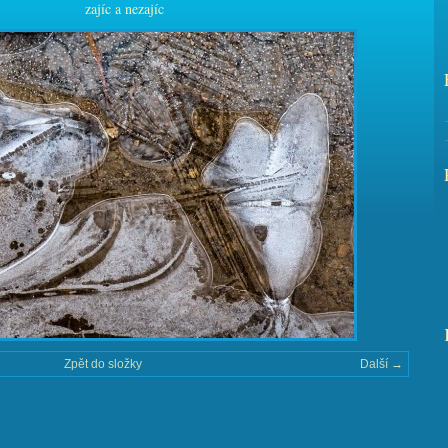
zajíc a nezajíc
Zpět do složky
Další →