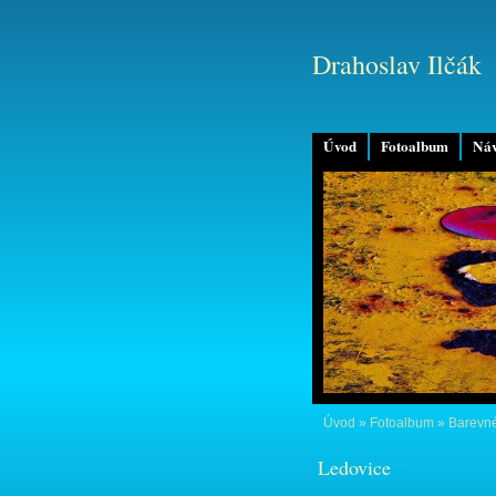
Drahoslav Ilčák
Úvod
Fotoalbum
Náv
Úvod
»
Fotoalbum
»
Barevné
Ledovice