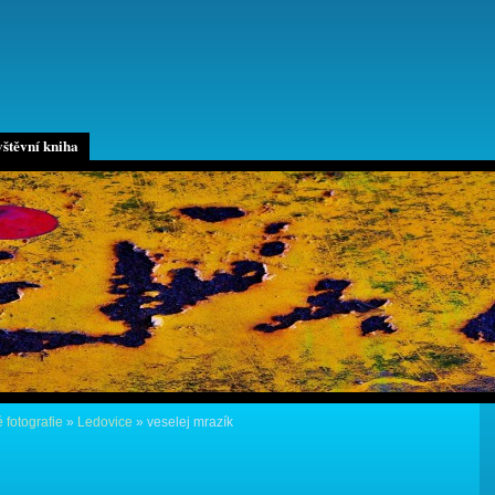
štěvní kniha
 fotografie
»
Ledovice
»
veselej mrazík