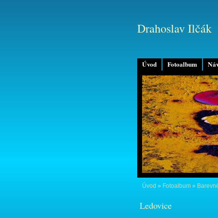
Drahoslav Ilčák
Úvod
Fotoalbum
Náv
Úvod
»
Fotoalbum
»
Barevné
Ledovice