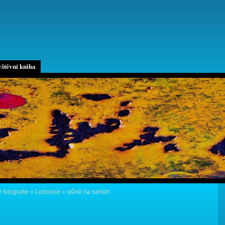
štěvní kniha
 fotografie
»
Ledovice
»
slůně na saních