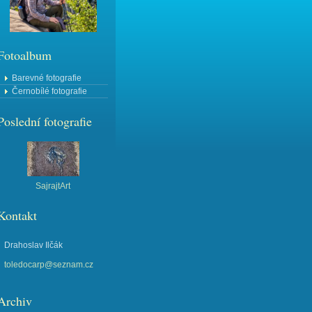
Fotoalbum
Barevné fotografie
Černobílé fotografie
Poslední fotografie
SajrajtArt
Kontakt
Drahoslav Ilčák
toledocarp@seznam.cz
Archiv