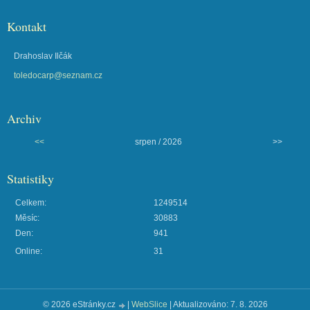
Kontakt
Drahoslav Ilčák
toledocarp@seznam.cz
Archiv
<<
srpen / 2026
>>
Statistiky
Celkem:
1249514
Měsíc:
30883
Den:
941
Online:
31
© 2026 eStránky.cz
|
WebSlice
|
Aktualizováno: 7. 8. 2026