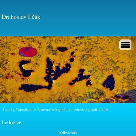
Drahoslav Ilčák
Úvod
»
Fotoalbum
»
Barevné fotografie
»
Ledovice
»
půlksichtík
Ledovice
půlksichtík