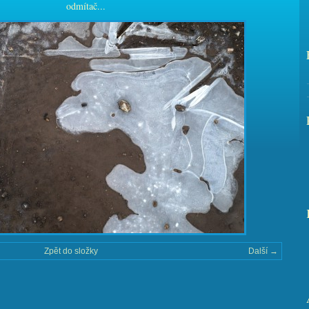
odmítač...
Zpět do složky
Další →