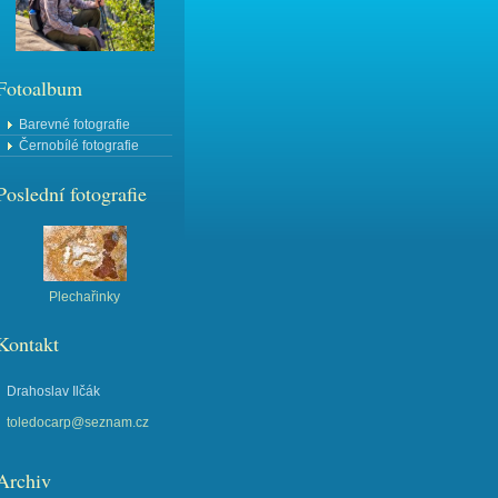
Fotoalbum
Barevné fotografie
Černobílé fotografie
Poslední fotografie
Plechařinky
Kontakt
Drahoslav Ilčák
toledocarp@seznam.cz
Archiv