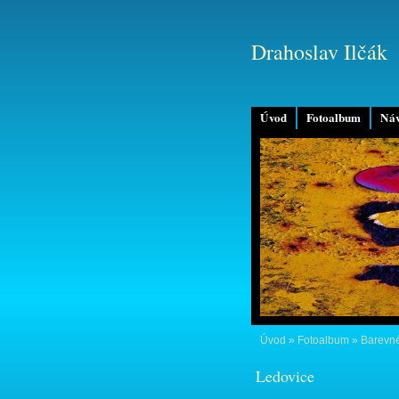
Drahoslav Ilčák
Úvod
Fotoalbum
Náv
Úvod
»
Fotoalbum
»
Barevné
Ledovice