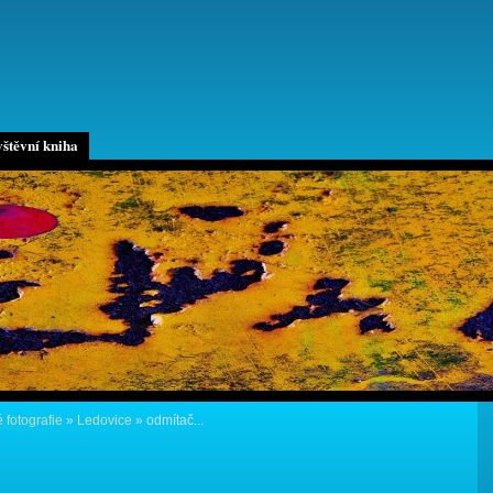
štěvní kniha
 fotografie
»
Ledovice
»
odmítač...