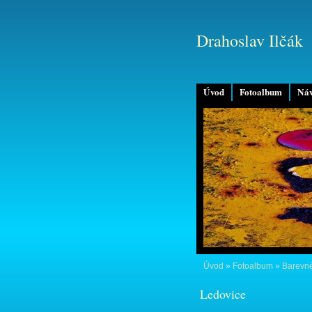
Drahoslav Ilčák
Úvod
Fotoalbum
Náv
Úvod
»
Fotoalbum
»
Barevné
Ledovice