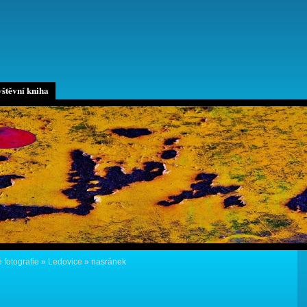
štěvní kniha
 fotografie
»
Ledovice
»
nasránek