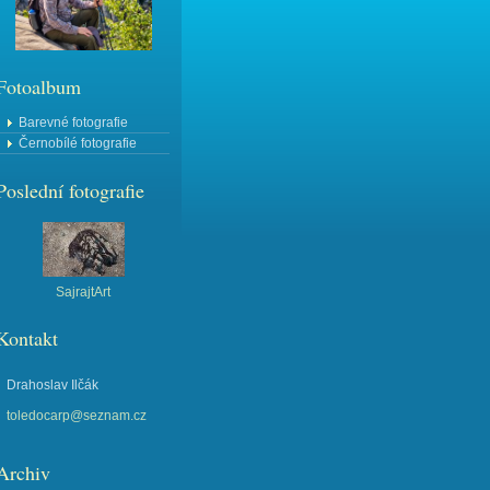
Fotoalbum
Barevné fotografie
Černobílé fotografie
Poslední fotografie
SajrajtArt
Kontakt
Drahoslav Ilčák
toledocarp@seznam.cz
Archiv