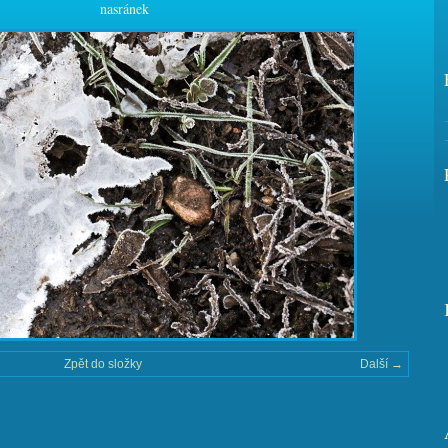
nasránek
Zpět do složky
Další →