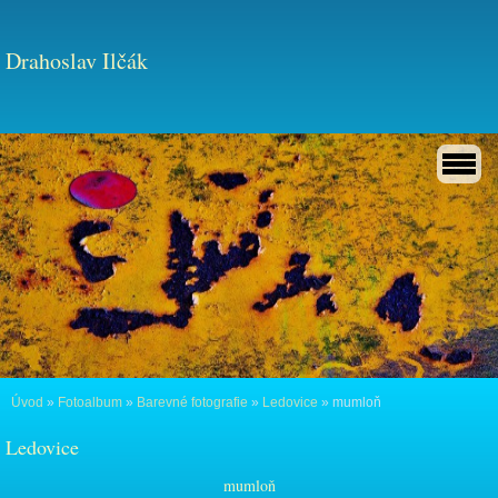
Drahoslav Ilčák
Úvod
»
Fotoalbum
»
Barevné fotografie
»
Ledovice
»
mumloň
Ledovice
mumloň