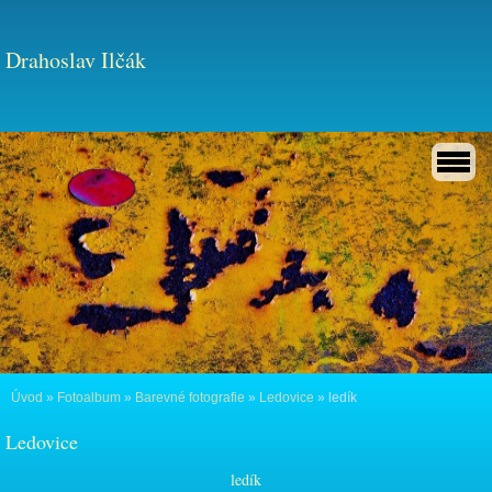
Drahoslav Ilčák
Úvod
»
Fotoalbum
»
Barevné fotografie
»
Ledovice
»
ledík
Ledovice
ledík