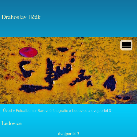
Drahoslav Ilčák
Úvod
»
Fotoalbum
»
Barevné fotografie
»
Ledovice
»
dvojportét 3
Ledovice
dvojportét 3