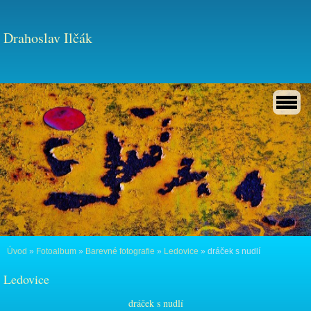
Drahoslav Ilčák
Úvod
»
Fotoalbum
»
Barevné fotografie
»
Ledovice
»
dráček s nudlí
Ledovice
dráček s nudlí