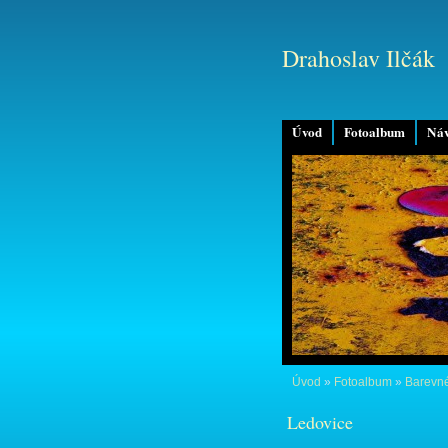
Drahoslav Ilčák
Úvod
Fotoalbum
Náv
Úvod
»
Fotoalbum
»
Barevné
Ledovice