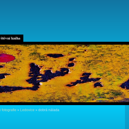
štěvní kniha
 fotografie
»
Ledovice
»
dobrá nálada