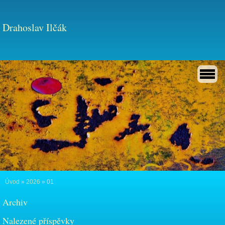
Drahoslav Ilčák
Úvod
»
2026
»
01
Archiv
Nalezené příspěvky