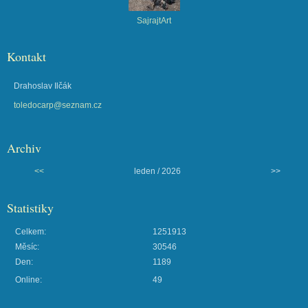
SajrajtArt
Kontakt
Drahoslav Ilčák
toledocarp@seznam.cz
Archiv
<<
leden / 2026
>>
Statistiky
Celkem:
1251913
Měsíc:
30546
Den:
1189
Online:
49