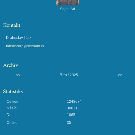
SajrajtArt
Kontakt
Drahoslav Ilčák
toledocarp@seznam.cz
Archiv
<<
říjen / 2025
>>
Statistiky
Celkem:
1248674
Měsíc:
30821
Den:
1065
Online:
35