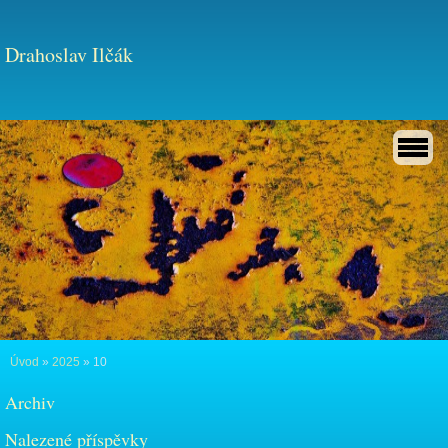
Drahoslav Ilčák
Úvod
»
2025
»
10
Archiv
Nalezené příspěvky